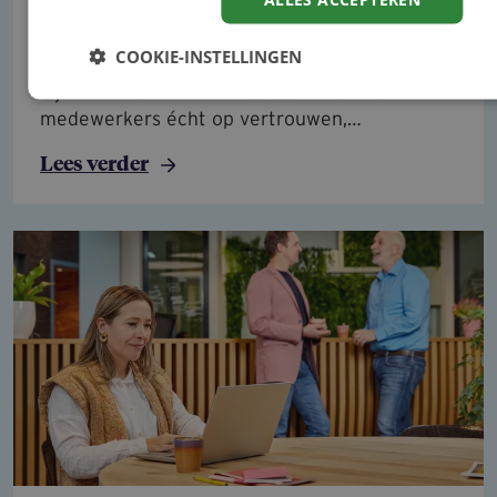
klaar inkopen?'
COOKIE-INSTELLINGEN
Een AI-chatbot opzetten kan tegenwoordig
bijna iedereen. Een AI-assistent bouwen waar
medewerkers écht op vertrouwen,…
Lees verder