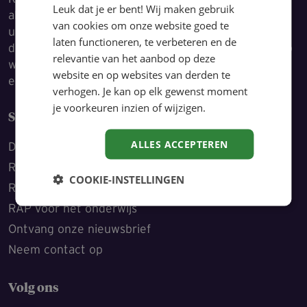
Leuk dat je er bent! Wij maken gebruik
al jouw HR-vragen, zodat jij met vertrouwen jouw
van cookies om onze website goed te
uitdagingen aanpakt. Door kennis en ervaring te
laten functioneren, te verbeteren en de
delen, bespaar je tijd en kun je je volledig richten op
relevantie van het aanbod op deze
wat écht telt: jouw rol als HRM’er optimaal invullen
website en op websites van derden te
en de dingen doen waarmee jij hét verschil maakt.
verhogen. Je kan op elk gewenst moment
je voorkeuren inzien of wijzigen.
Snel naar
ALLES ACCEPTEREN
Dit is RAP
RAP voor de overheid
COOKIE-INSTELLINGEN
RAP voor de zorg
RAP voor het onderwijs
Ontvang onze nieuwsbrief
Neem contact op
Volg ons