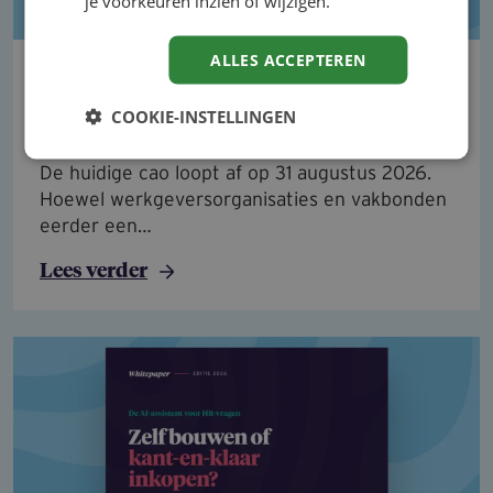
je voorkeuren inzien of wijzigen.
ALLES ACCEPTEREN
Nieuwe cao VVT nog niet rond:
discussie over loon, ORT en
COOKIE-INSTELLINGEN
reiskosten
De huidige cao loopt af op 31 augustus 2026.
Hoewel werkgeversorganisaties en vakbonden
eerder een…
Lees verder