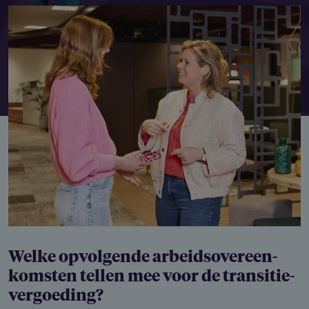
Welke opvolgende arbeidsover­een­
kom­sten tellen mee voor de transitie­
ver­goe­ding?