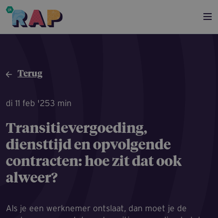
Overslaan en naar de inhoud gaan
Terug
di 11 feb '25
3 min
Transitie­ver­goe­ding,
diensttijd en opvolgende
contracten: hoe zit dat ook
alweer?
Als je een werknemer ontslaat, dan moet je de