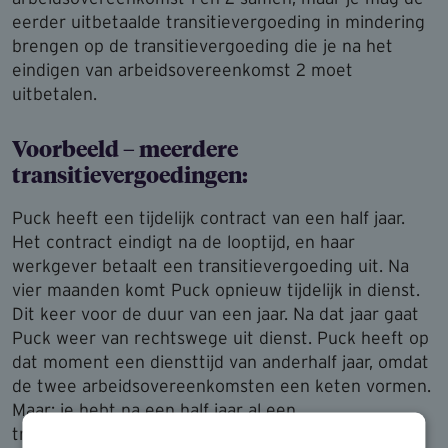
eerder uitbetaalde transitievergoeding in mindering
brengen op de transitievergoeding die je na het
eindigen van arbeidsovereenkomst 2 moet
uitbetalen.
Voorbeeld – meerdere
transitievergoedingen:
Puck heeft een tijdelijk contract van een half jaar.
Het contract eindigt na de looptijd, en haar
werkgever betaalt een transitievergoeding uit. Na
vier maanden komt Puck opnieuw tijdelijk in dienst.
Dit keer voor de duur van een jaar. Na dat jaar gaat
Puck weer van rechtswege uit dienst. Puck heeft op
dat moment een diensttijd van anderhalf jaar, omdat
de twee arbeidsovereenkomsten een keten vormen.
Maar: je hebt na een half jaar al een
transitievergoeding uitbetaald. Je hoeft nu dus