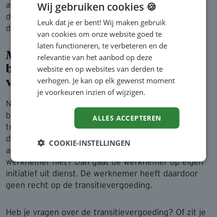
Wij gebruiken cookies 🍪
alleen nog een transitievergoeding te betalen over
de afgelopen arbeidsovereenkomst, die één jaar
Leuk dat je er bent! Wij maken gebruik
duurde.
van cookies om onze website goed te
laten functioneren, te verbeteren en de
Moet ik ook een transitie­ver­goe­ding
relevantie van het aanbod op deze
website en op websites van derden te
betalen als de werknemer een
verhogen. Je kan op elk gewenst moment
verlenging weigert?
je voorkeuren inzien of wijzigen.
Nee, dan hoef je geen transitievergoeding te
betalen. Je hoeft als werkgever alleen een
ALLES ACCEPTEREN
transitievergoeding te betalen als de werknemer uit
dienst gaat op jouw initiatief. Wil jij de
COOKIE-INSTELLINGEN
arbeidsovereenkomst verlengen, maar de
werknemer niet? Dan gaat de werknemer op eigen
initiatief uit dienst. De werknemer heeft daardoor
geen recht op de transitievergoeding.
Heb je vragen over de transitievergoeding? Of zit je