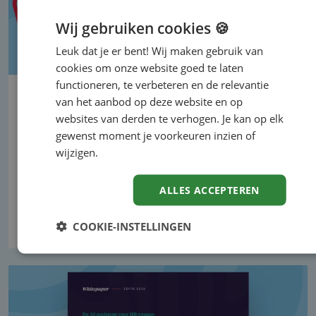
Wij gebruiken cookies 🍪
Leuk dat je er bent! Wij maken gebruik van
cookies om onze website goed te laten
functioneren, te verbeteren en de relevantie
Nieuwe cao VVT nog niet rond:
van het aanbod op deze website en op
discussie over loon, ORT en
websites van derden te verhogen. Je kan op elk
reiskosten
gewenst moment je voorkeuren inzien of
wijzigen.
De huidige cao loopt af op 31 augustus 2026.
Hoewel werkgeversorganisaties en vakbonden
ALLES ACCEPTEREN
eerder een…
Lees verder
COOKIE-INSTELLINGEN