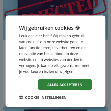
Wij gebruiken cookies 🍪
Leuk dat je er bent! Wij maken gebruik
van cookies om onze website goed te
laten functioneren, te verbeteren en de
Nieuwe cao VVT nog niet rond:
relevantie van het aanbod op deze
discussie over loon, ORT en
website en op websites van derden te
reiskosten
verhogen. Je kan op elk gewenst moment
De huidige cao loopt af op 31 augustus 2026.
je voorkeuren inzien of wijzigen.
Hoewel werkgeversorganisaties en vakbonden
eerder een…
ALLES ACCEPTEREN
Lees verder
COOKIE-INSTELLINGEN