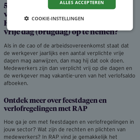
ALLES ACCEPTEREN
5. Kan de werkgever medewerkers
verplichten om de dag na
COOKIE-INSTELLINGEN
Hemelvaartsdag of Koningsdag een
vrije dag (brugdag) op te nemen?
Als in de cao of de arbeidsovereenkomst staat dat
de werkgever jaarlijks een aantal verplichte vrije
dagen mag aanwijzen, dan mag hij dat ook doen.
Medewerkers zijn dan verplicht vrij op die dagen en
de werkgever mag vakantie-uren van het verlofsaldo
afboeken.
Ontdek meer over feestdagen en
verlofregelingen met RAP
Hoe ga je om met feestdagen en verlofregelingen in
jouw sector? Wat zijn de rechten en plichten van
medewerkers? In RAP vind je gemakkelijk het