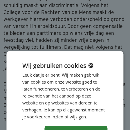
schuldig maakt aan discriminatie. Volgens het
College voor de Rechten van de Mens maakt de
werkgever hiermee verboden onderscheid op grond
van verschil in arbeidsduur. Door geen compensatie
te bieden aan parttimers op wiens vrije dag een
feestdag viel, hadden zij minder vrije dagen in
vergelijking tot fulltimers. Dat mag niet volgens het
College voor de Rechten van de Mens. Discriminatie
kan voorkomen worden door te werken met een
Wij gebruiken cookies 🍪
jaarurensystematiek.
Leuk dat je er bent! Wij maken gebruik
van cookies om onze website goed te
Een oordeel van het College voor de Rechten van de
laten functioneren, te verbeteren en de
Mens is overigens juridisch niet bindend. Een
relevantie van het aanbod op deze
medewerker kan er dus geen rechten aan ontlenen.
website en op websites van derden te
De werkgever is vrij om te bepalen of hij wel of geen
verhogen. Je kan op elk gewenst moment
compensatie aanbiedt aan parttimers. Soms staan
je voorkeuren inzien of wijzigen.
hierover afspraken in de cao.