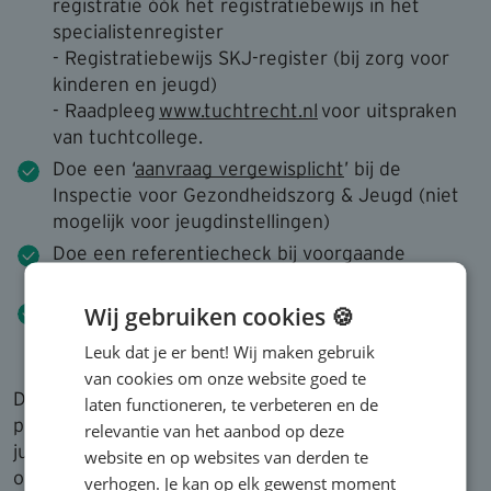
registratie óók het registratiebewijs in het
specialistenregister
- Registratiebewijs SKJ-register (bij zorg voor
kinderen en jeugd)
- Raadpleeg
www.tuchtrecht.nl
voor uitspraken
van tuchtcollege.
Doe een ‘
aanvraag vergewisplicht
’ bij de
Inspectie voor Gezondheidszorg & Jeugd (niet
mogelijk voor jeugdinstellingen)
Doe een referentiecheck bij voorgaande
werkgever(s) en leg de uitkomst hiervan vast.
Neem het cv ook op in het personeelsdossier
Wij gebruiken cookies 🍪
mocht dit nog niet gebruikelijk zijn.
Leuk dat je er bent! Wij maken gebruik
van cookies om onze website goed te
Deze bewijsstukken en informatie bevatten allerlei
laten functioneren, te verbeteren en de
persoonsgegevens. Het is de kunst deze op het
relevantie van het aanbod op deze
juiste moment te verzamelen. Dus ná
website en op websites van derden te
overeenstemming over de arbeidsvoorwaarden en
verhogen. Je kan op elk gewenst moment