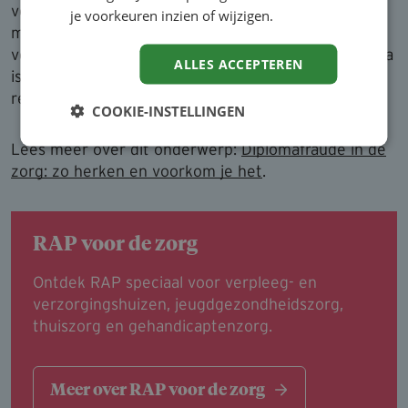
vóór de eerste werkdag. Maar ook op verschillende
je voorkeuren inzien of wijzigen.
momenten tijdens een loopbaan. Denk aan
verandering van functie waarvoor een ander diploma
ALLES ACCEPTEREN
is vereist of het verlopen van de BIG/SKJ-
registratie.
COOKIE-INSTELLINGEN
Lees meer over dit onderwerp:
Diplomafraude in de
zorg: zo herken en voorkom je het
.
RAP voor de zorg
Ontdek RAP speciaal voor verpleeg- en
verzorgingshuizen, jeugdgezondheidszorg,
thuiszorg en gehandicaptenzorg.
Meer over RAP voor de zorg