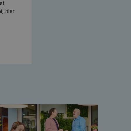
et
ij hier