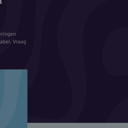
n
eringen
tabel. Vraag