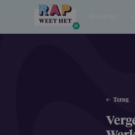
Overslaan en naar de inhoud gaan
Dit is RAP
A
Terug
Verge