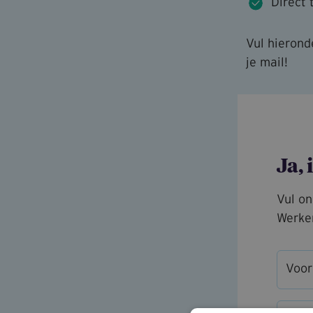
Direct 
Vul hieronde
je mail!
Ja,
Vul on
Werke
Voo