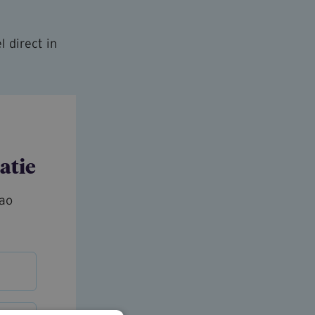
l direct in
atie
cao