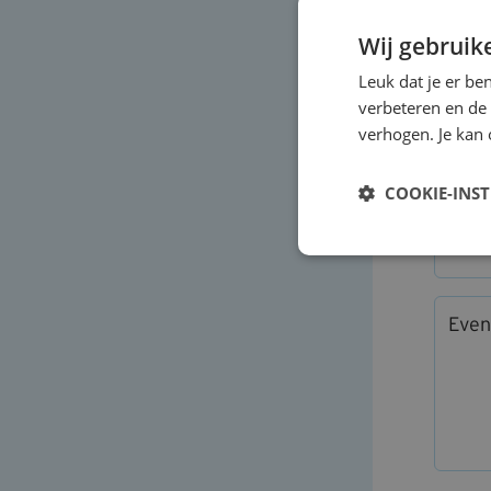
Func
Wij gebruik
Leuk dat je er be
Orga
verbeteren en de
verhogen. Je kan 
E-ma
COOKIE-INS
Tele
Even