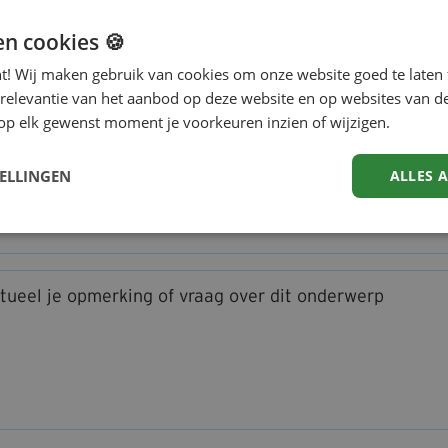
tie *
en cookies 🍪
nt! Wij maken gebruik van cookies om onze website goed te laten 
nisatie *
 relevantie van het aanbod op deze website en op websites van d
op elk gewenst moment je voorkeuren inzien of wijzigen.
iladres *
TELLINGEN
ALLES 
foonnummer *
tueel je opmerking of vraag over dit onderwerp