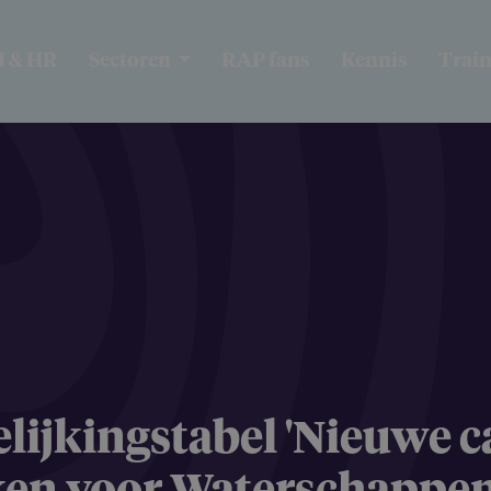
I & HR
Sectoren
RAP fans
Kennis
Trai
lij­kings­tabel 'Nieuwe 