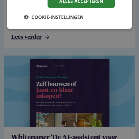
ALLES ACCEPTEREN
De huidige cao loopt af op 31 augustus 2026.
COOKIE-INSTELLINGEN
Hoewel werkgeversorganisaties en vakbonden
eerder een…
Lees verder
Whitepaper 'De AI-assistent voor