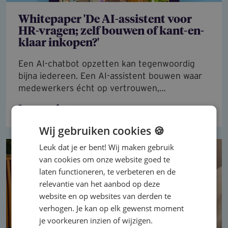
Whitepaper 'De AI-assistent voor
HR-vragen; zelf bouwen of kant-en-
klaar inkopen?'
Een AI-chatbot opzetten kan tegenwoordig
bijna iedereen. Een AI-assistent bouwen waar
medewerkers écht op vertrouwen,…
Lees verder
Wij gebruiken cookies 🍪
Leuk dat je er bent! Wij maken gebruik
van cookies om onze website goed te
laten functioneren, te verbeteren en de
relevantie van het aanbod op deze
website en op websites van derden te
verhogen. Je kan op elk gewenst moment
je voorkeuren inzien of wijzigen.