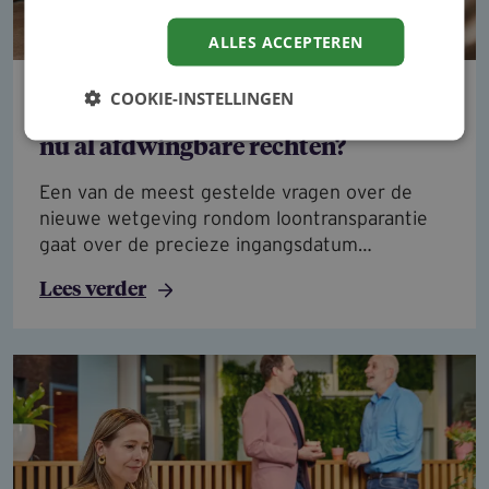
ALLES ACCEPTEREN
Update loontransparantie: hebben
COOKIE-INSTELLINGEN
werknemers in de publieke sector
nu al afdwingbare rechten?
Een van de meest gestelde vragen over de
nieuwe wetgeving rondom loontransparantie
gaat over de precieze ingangsdatum…
Lees verder