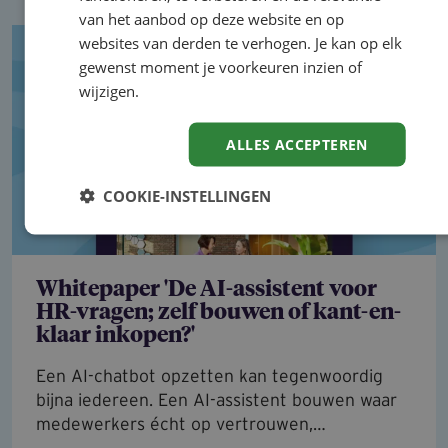
van het aanbod op deze website en op
websites van derden te verhogen. Je kan op elk
gewenst moment je voorkeuren inzien of
wijzigen.
ALLES ACCEPTEREN
COOKIE-INSTELLINGEN
Whitepaper 'De AI-assistent voor
HR-vragen; zelf bouwen of kant-en-
klaar inkopen?'
Een AI-chatbot opzetten kan tegenwoordig
bijna iedereen. Een AI-assistent bouwen waar
medewerkers écht op vertrouwen,…