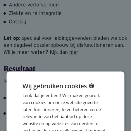
Andere verlofvormen
Ziekte en re-integratie
Ontslag
Let op
: speciaal voor leidinggevenden bieden we ook
een dagdeel dossieropbouw bij disfunctioneren aan.
Wil je meer weten? Kijk dan
hier
Resultaat
Na het volgen van deze training:
Wij gebruiken cookies 🍪
Leuk dat je er bent! Wij maken gebruik
Ken je de cao op hoofdlijnen en weet je binnen
van cookies om onze website goed te
welke kaders jij als leidinggevende kan handelen.
laten functioneren, te verbeteren en de
Ben je in staat om vragen uit de praktijk adequaat
relevantie van het aanbod op deze
te beantwoorden.
website en op websites van derden te
verhogen. Je kan op elk gewenst moment