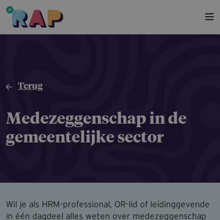
Overslaan en naar de inhoud gaan
Terug
Medezeggen­schap in de
gemeente­lijke sector
Wil je als HRM-professional, OR-lid of leidinggevende
in één dagdeel alles weten over medezeggenschap