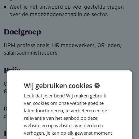
Weet je het antwoord op veel gestelde vragen
over de medezeggenschap in de sector.
Doelgroep
HRM-professionals, HR medewerkers, OR-leden,
salarisadministrateurs.
Prijs
€ 395,- (vrij van btw) RAP klanten
Wij gebruiken cookies 🍪
€ 465,- (vrij van btw) niet RAP klanten
Leuk dat je er bent! Wij maken gebruik
van cookies om onze website goed te
Deze training gaat alleen door bij minimaal zes
laten functioneren, te verbeteren en de
deelnemers.
relevantie van het aanbod op deze
website en op websites van derden te
verhogen. Je kan op elk gewenst moment
Incompany?