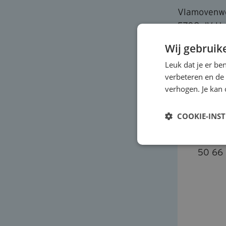
Vlamovenw
5708 JV H
Routebeschr
Wij gebruik
Leuk dat je er be
verbeteren en de
verhogen. Je kan 
Aan
Via on
COOKIE-INS
dit ev
je pro
50 66 