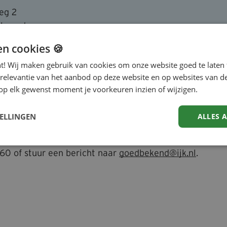
eg 2
elmond
ijving
en cookies 🍪
nt! Wij maken gebruik van cookies om onze website goed te laten 
 relevantie van het aanbod op deze website en op websites van d
op elk gewenst moment je voorkeuren inzien of wijzigen.
melden
derstaand formulier kun je je als deelnemer aanmelden
TELLINGEN
ALLES 
ent. Heb je een vraag over het formulier of ondervind
blemen bij het invullen ervan, neem dan contact op via 
60 of stuur een bericht naar
goedbekend@ijk.nl
.