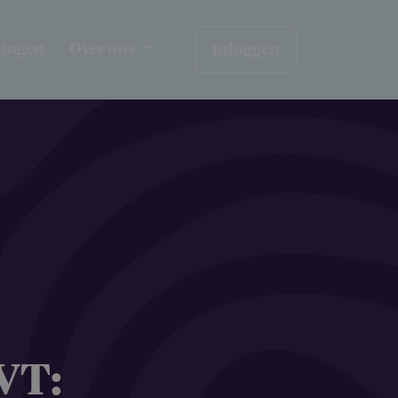
ningen
Over ons
Inloggen
VT: