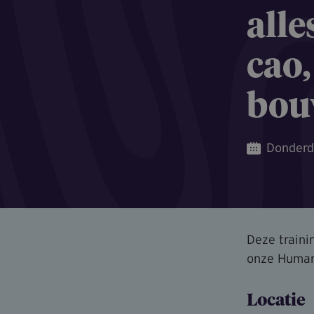
alle
cao,
bo
Donderd
Deze traini
onze Human
Locatie