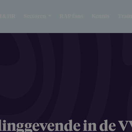
I & HR
Sectoren
RAP fans
Kennis
Trai
ingge­vende in de V