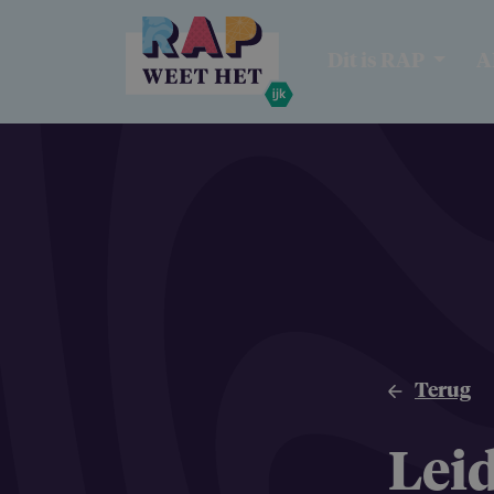
Overslaan en naar de inhoud gaan
Dit is RAP
A
Terug
Leid