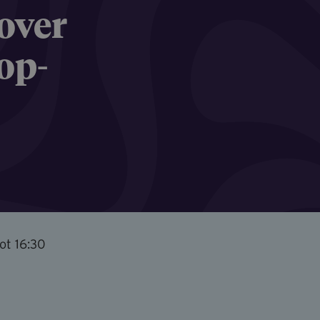
 over
op­
ot 16:30