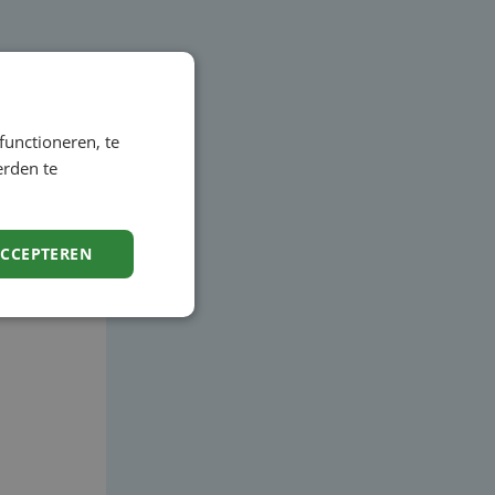
functioneren, te
erden te
 voor
ACCEPTEREN
0492 -