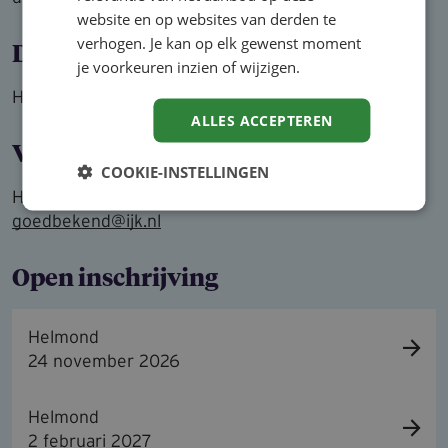
website en op websites van derden te
verhogen. Je kan op elk gewenst moment
Doelgroep
je voorkeuren inzien of wijzigen.
HRM-professionals en HR-medewerkers
ALLES ACCEPTEREN
Vragen?
COOKIE-INSTELLINGEN
Heb je vragen? Stuur dan een mail naar
goedbekend@ijk.nl
Open inschrij­ving
Helmond
24 november 2026
Helmond
2 februari 2027