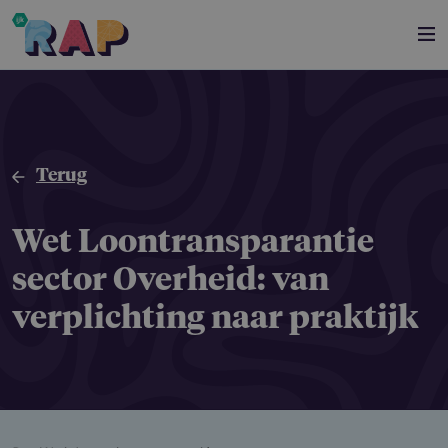
Overslaan en naar de inhoud gaan
Terug
Wet Loontrans­pa­rantie
sector Overheid: van
verplich­ting naar praktijk