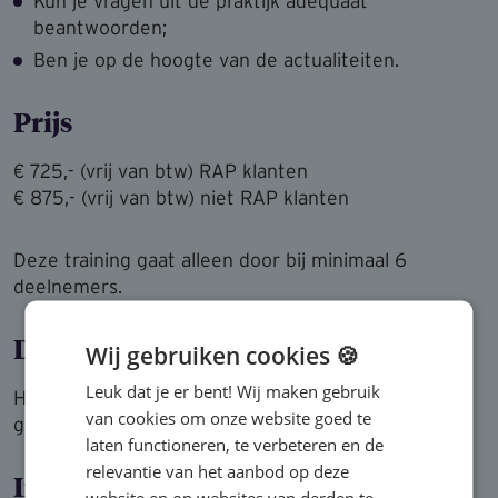
Kun je vragen uit de praktijk adequaat
beantwoorden;
Ben je op de hoogte van de actualiteiten.
Prijs
€ 725,- (vrij van btw) RAP klanten
€ 875,- (vrij van btw) niet RAP klanten
Deze training gaat alleen door bij minimaal 6
deelnemers.
Doelgroep
Wij gebruiken cookies 🍪
Leuk dat je er bent! Wij maken gebruik
HRM-professionals, leden werkgeverscommissie,
van cookies om onze website goed te
griffiemedewerkers.
laten functioneren, te verbeteren en de
relevantie van het aanbod op deze
Incompany?
website en op websites van derden te