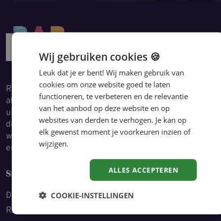
Wij gebruiken cookies 🍪
Leuk dat je er bent! Wij maken gebruik van
cookies om onze website goed te laten
RAP geeft je snelle én betrouwbare antwoorden op
functioneren, te verbeteren en de relevantie
al jouw HR-vragen, zodat jij met vertrouwen jouw
van het aanbod op deze website en op
uitdagingen aanpakt. Door kennis en ervaring te
websites van derden te verhogen. Je kan op
delen, bespaar je tijd en kun je je volledig richten op
elk gewenst moment je voorkeuren inzien of
wat écht telt: jouw rol als HRM’er optimaal invullen
wijzigen.
en de dingen doen waarmee jij hét verschil maakt.
ALLES ACCEPTEREN
Snel naar
Dit is RAP
COOKIE-INSTELLINGEN
RAP voor de overheid