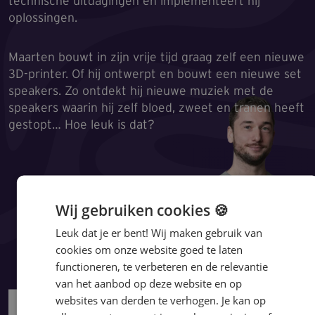
technische uitdagingen en implementeert hij
oplossingen.
Maarten bouwt in zijn vrije tijd graag zelf een nieuwe
3D-printer. Of hij ontwerpt en bouwt een nieuwe set
speakers. Zo ontdekt hij nieuwe muziek met de
speakers waarin hij zelf bloed, zweet en tranen heeft
gestopt… Hoe leuk is dat?
Wij gebruiken cookies 🍪
Leuk dat je er bent! Wij maken gebruik van
cookies om onze website goed te laten
functioneren, te verbeteren en de relevantie
van het aanbod op deze website en op
websites van derden te verhogen. Je kan op