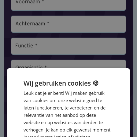
Voornaam *
Achternaam *
Functie *
Organisatie *
Wij gebruiken cookies 🍪
Werkzaam in sector
Leuk dat je er bent! Wij maken gebruik
van cookies om onze website goed te
laten functioneren, te verbeteren en de
E-mailadres *
relevantie van het aanbod op deze
website en op websites van derden te
verhogen. Je kan op elk gewenst moment
Telefoonnummer *
je voorkeuren inzien of wijzigen.